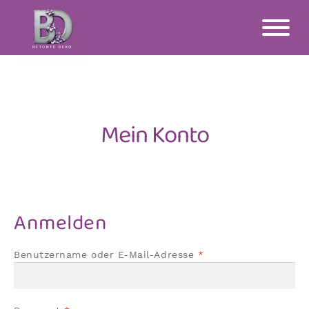
Zur
Zum
Navigation
Inhalt
springen
springen
Mein Konto
Anmelden
Erforderlich
Benutzername oder E-Mail-Adresse
*