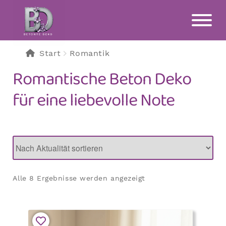
Zur
Zum
Navigation
Inhalt
springen
springen
Start
Romantik
Romantische Beton Deko
für eine liebevolle Note
Nach
Alle 8 Ergebnisse werden angezeigt
Aktualität
sortiert