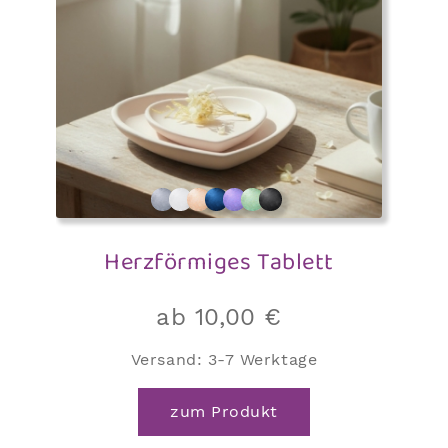
Herzförmiges Tablett
ab
10,00
€
Versand:
3-7 Werktage
Dieses
zum Produkt
Produkt