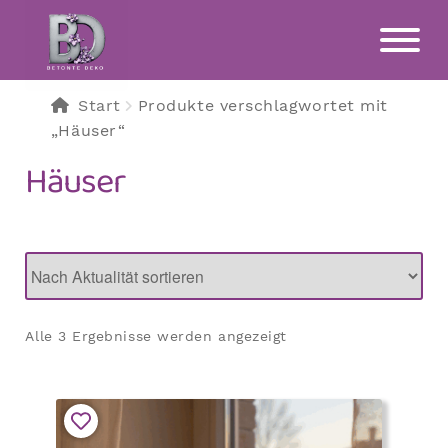
Zur
Zum
Navigation
Inhalt
springen
springen
Start
Produkte verschlagwortet mit
„Häuser“
Häuser
Nach
Alle 3 Ergebnisse werden angezeigt
Aktualität
sortiert