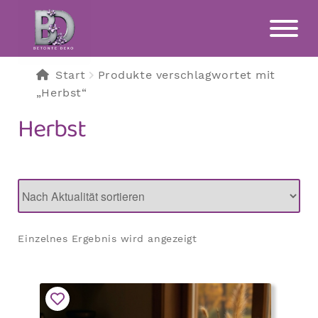
Zur
Zum
Navigation
Inhalt
springen
springen
Start
Produkte verschlagwortet mit
„Herbst“
Herbst
Einzelnes Ergebnis wird angezeigt