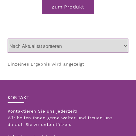
Dieses
zum Produkt
Produkt
weist
mehrere
Varianten
auf.
Die
Optionen
Einzelnes Ergebnis wird angezeigt
können
auf
der
KONTAKT
Produktseite
gewählt
Kontaktieren Sie uns jederzeit!
werden
Wir helfen Ihnen gerne weiter und freuen uns
darauf, Sie zu unterstützen.