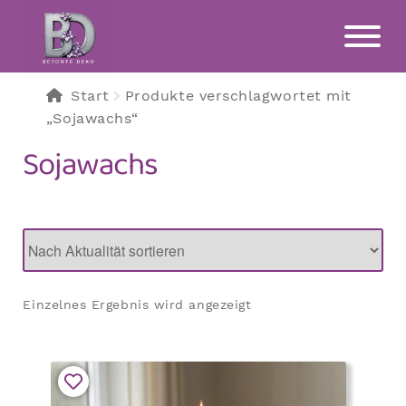
Zur
Zum
Navigation
Inhalt
springen
springen
Start
Produkte verschlagwortet mit
„Sojawachs“
Sojawachs
Einzelnes Ergebnis wird angezeigt