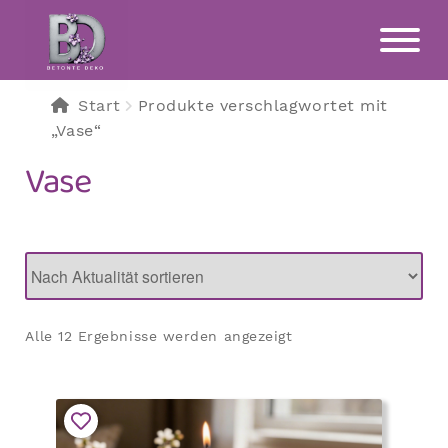
Zur
Zum
Navigation
Inhalt
springen
springen
Start
Produkte verschlagwortet mit
„Vase“
Vase
Nach
Alle 12 Ergebnisse werden angezeigt
Aktualität
sortiert