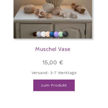
Produktseite
gewählt
werden
Muschel Vase
15,00
€
Versand:
3-7 Werktage
zum Produkt