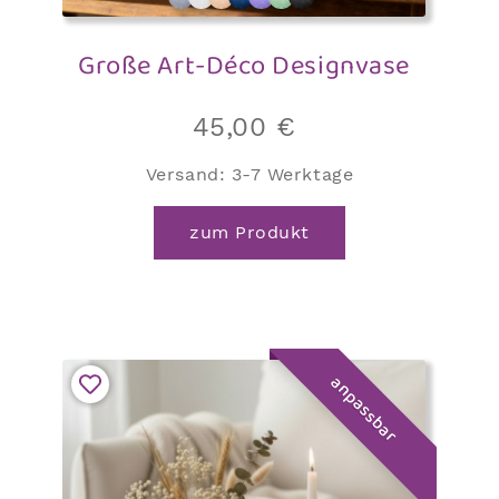
Große Art-Déco Designvase
45,00
€
Versand:
3-7 Werktage
zum Produkt
anpassbar