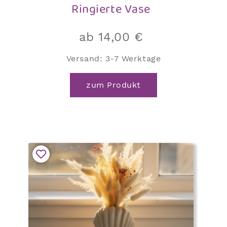
Ringierte Vase
ab
14,00
€
Versand:
3-7 Werktage
Dieses
zum Produkt
Produkt
weist
mehrere
Varianten
auf.
Die
Optionen
können
auf
der