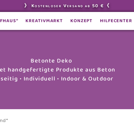
》 Kostenloser Versand ab 50 €《
EFHAUS“
KREATIVMARKT
KONZEPT
HILFECENTER
Betonte Deko
tet handgefertigte Produkte aus Beton
lseitig • Individuell • Indoor & Outdoor
und“