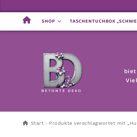
SHOP
TASCHENTUCHBOX „SCHNI
Zur
Zum
Navigation
Inhalt
springen
springen
bie
Vie
Start
Produkte verschlagwortet mit „H