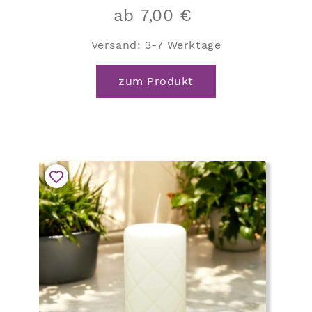
ab
7,00
€
Versand:
3-7 Werktage
Dieses
zum Produkt
Produkt
weist
mehrere
Varianten
auf.
Die
Optionen
können
auf
der
Produktseite
gewählt