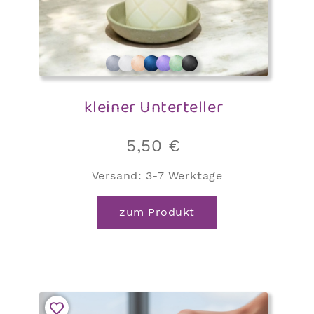
werden
kleiner Unterteller
5,50
€
Versand:
3-7 Werktage
zum Produkt