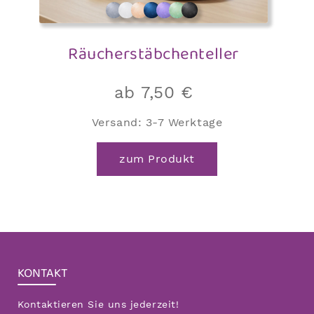
Räucherstäbchenteller
ab
7,50
€
Versand:
3-7 Werktage
Dieses
zum Produkt
Produkt
weist
mehrere
Varianten
auf.
Die
KONTAKT
Optionen
Kontaktieren Sie uns jederzeit!
können