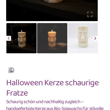
Halloween Kerze schaurige
Fratze
Schaurig schön und nachhaltig zugleich –
handgefertigte Kerze aus Bio-Sojawachs für stilvolle