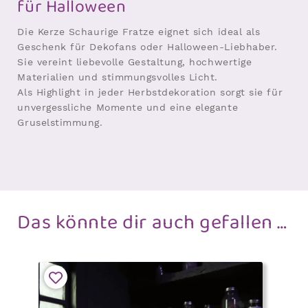
für Halloween
Die Kerze Schaurige Fratze eignet sich ideal als
Geschenk für Dekofans oder Halloween-Liebhaber.
Sie vereint liebevolle Gestaltung, hochwertige
Materialien und stimmungsvolles Licht.
Als Highlight in jeder Herbstdekoration sorgt sie für
unvergessliche Momente und eine elegante
Gruselstimmung.
Das könnte dir auch gefallen …