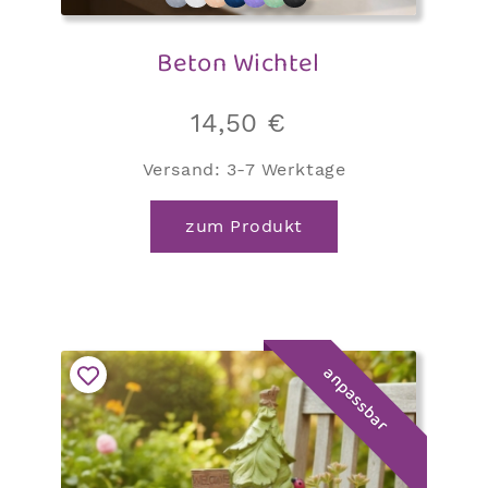
Beton Wichtel
14,50
€
Versand:
3-7 Werktage
zum Produkt
anpassbar