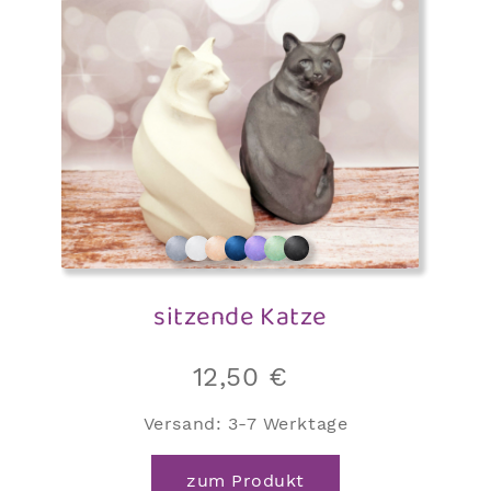
können
auf
der
Produktseite
gewählt
werden
sitzende Katze
12,50
€
Versand:
3-7 Werktage
zum Produkt