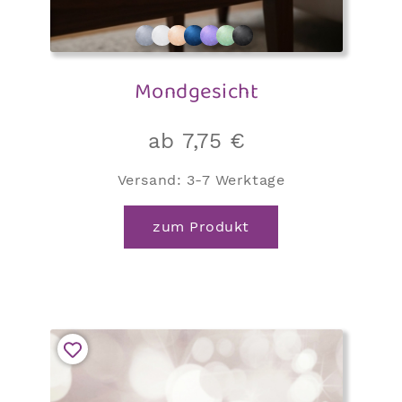
Mondgesicht
ab
7,75
€
Versand:
3-7 Werktage
Dieses
zum Produkt
Produkt
weist
mehrere
Varianten
auf.
Die
Optionen