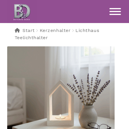
Zur
Zum
Navigation
Inhalt
springen
springen
Start
Kerzenhalter
Lichthaus
Teelichthalter