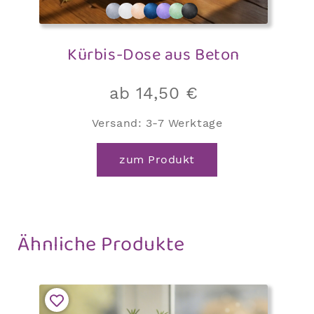
Kürbis-Dose aus Beton
ab
14,50
€
Versand:
3-7 Werktage
Dieses
zum Produkt
Produkt
weist
mehrere
Varianten
Ähnliche Produkte
auf.
Die
Optionen
können