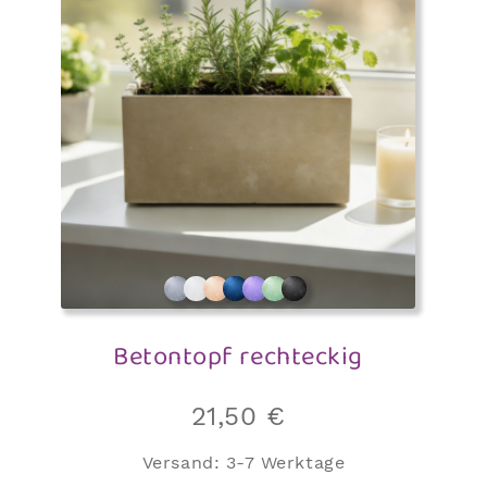
auf
der
Produktseite
gewählt
werden
Betontopf rechteckig
21,50
€
Versand:
3-7 Werktage