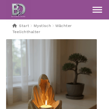
Zur
Zum
Navigation
Inhalt
springen
springen
Start
Mystisch
Wächter
Teelichthalter