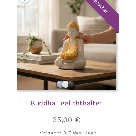
anpassbar
Buddha Teelichthalter
35,00
€
Versand:
3-7 Werktage