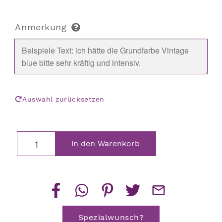
Anmerkung
Auswahl zurücksetzen
Großer
in den Warenkorb
Vogel
Dekofigur
Menge
Spezialwunsch?