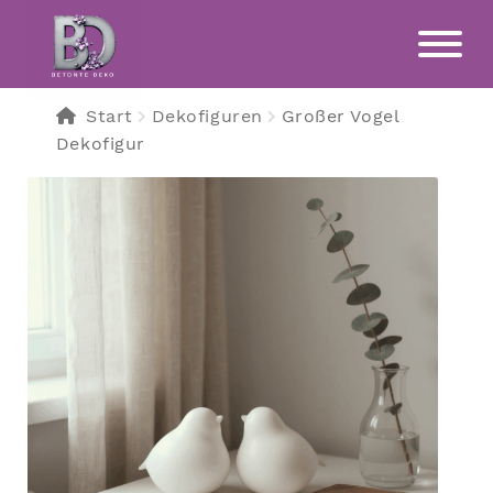
Zur
Zum
Navigation
Inhalt
springen
springen
Start
Dekofiguren
Großer Vogel
Dekofigur