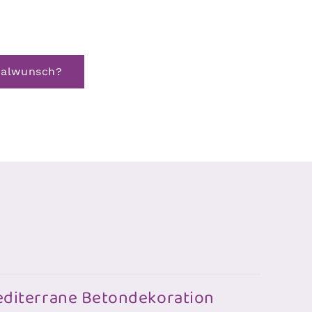
ialwunsch?
mediterrane Betondekoration