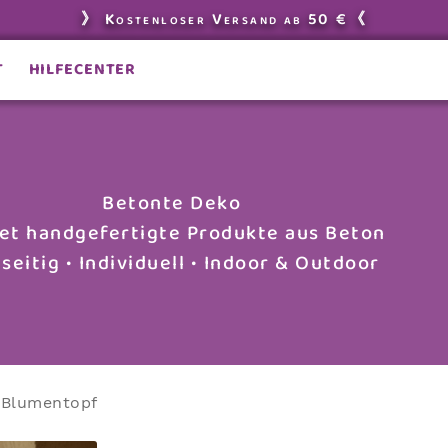
》 Kostenloser Versand ab 50 €《
T
HILFECENTER
Betonte Deko
tet handgefertigte Produkte aus Beton
lseitig • Individuell • Indoor & Outdoor
r Blumentopf