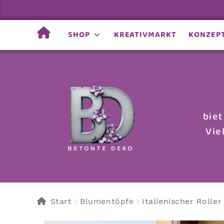
SHOP
KREATIVMARKT
KONZEP
Zur
Zum
Navigation
Inhalt
springen
springen
bie
Vie
Start
Blumentöpfe
Italienischer Rolle