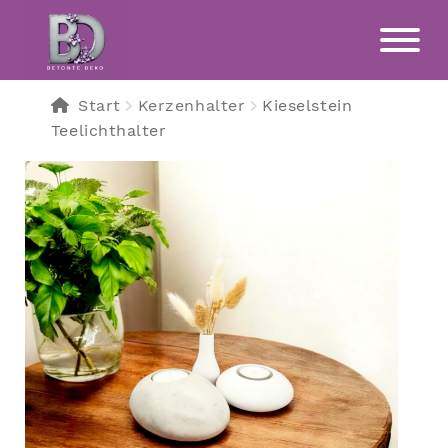
Zur
Zum
Navigation
Inhalt
springen
springen
Start
Kerzenhalter
Kieselstein
Teelichthalter