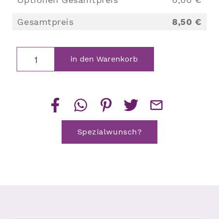
Gesamtpreis
8,50 €
Kieselstein
in den Warenkorb
Teelichthalter
Menge
Spezialwunsch?